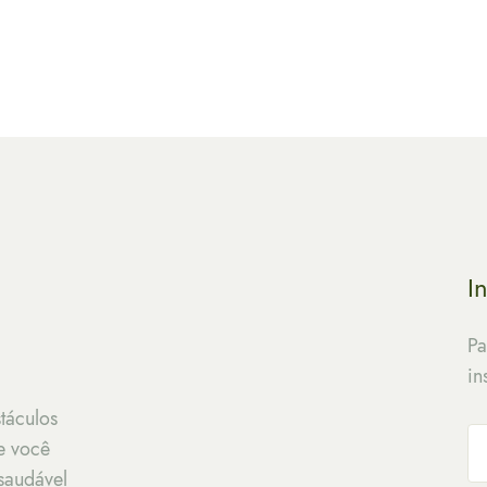
delicadas, as borboletas simbolizam a transform
I
Pa
in
táculos
e você
saudável