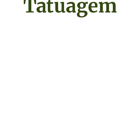
Tatuagem
Tatuagem de Borboleta: Significados
Inspirações
22 de janeiro de 2023 Por
Essências da Terra
Tatuagem de borboleta é uma escolha popular ent
de tatuagens, e é fácil entender por quê. Além de