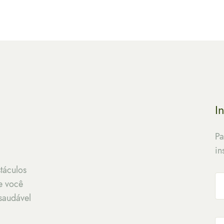
I
Pa
in
táculos
e você
saudável